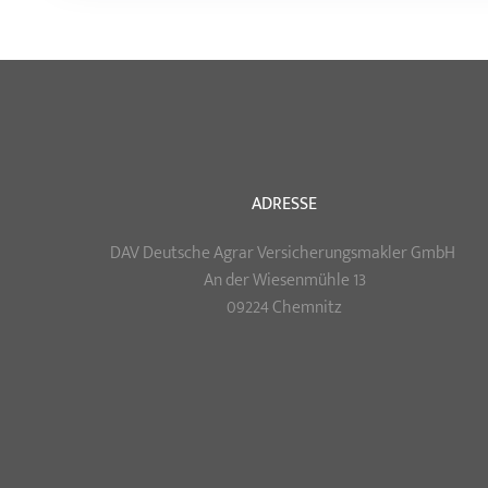
ADRESSE
DAV Deutsche Agrar Versicherungsmakler GmbH
An der Wiesenmühle 13
09224 Chemnitz