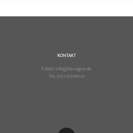
KONTAKT
E-Mail: info@dav-agrar.de
Tel.: 0371 3371493-0