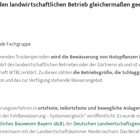
eden landwirtschaftlichen Betrieb gleichermaßen gee
nde Fachgruppe
menden Trockenperioden
wird die Bewässerung von
Nutzpflanzen
r Art des landwirtschaftlichen Betriebes oder der Gärtnerei ab und is
aft (KTBL) erklärt. Zu diesen zählen
die Betriebsgröße, die Schlag
tion und das zur Verfügung stehende Wasserangebot.
erungsverfahren in
ortsfeste, teilortsfeste und bewegliche Anlage
 in der Feldbewässerung – Systemvergleich“ veröffentlicht. Es wurde
tliches Bauwesen Bayern (ALB)
, der
Deutschen Landwirtschaftsgese
n gemeinsam mit der Landwirtschaftskammer Niedersachsen. Das Berat