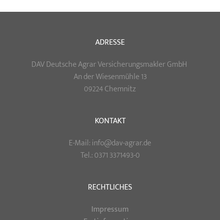
navigation
navigatio
ADRESSE
DAV Deutsche Agrar Versicherungsmakler GmbH
An der Wiesenmühle 13
09224 Chemnitz
KONTAKT
E-Mail: info@dav-agrar.de
Tel.: 0371 3371493-0
RECHTLICHES
Impressum