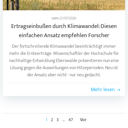
vom
21/07/2026
Ertragseinbußen durch Klimawandel: Diesen
einfachen Ansatz empfehlen Forscher
Der fortschreitende Klimawandel beeinträchtigt immer
mehr die Ernteerträge. Wissenschaftler der Hochschule für
nachhaltige Entwicklung Eberswalde präsentieren nun eine
Lösung gegen die Auswirkungen von Hitzeperioden. Neu ist
der Ansatz aber nicht - nur neu gedacht.
Mehr lesen
Posts
Posts
Page
Page
Page
Page
1
2
3
…
47
Vor