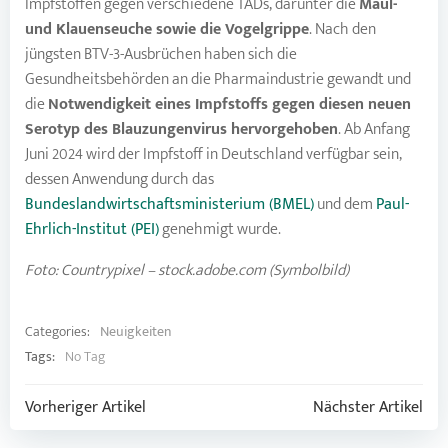
Impfstoffen gegen verschiedene TADs, darunter die
Maul-
und Klauenseuche sowie die Vogelgrippe
. Nach den
jüngsten BTV-3-Ausbrüchen haben sich die
Gesundheitsbehörden an die Pharmaindustrie gewandt und
die
Notwendigkeit eines Impfstoffs gegen diesen neuen
Serotyp des Blauzungenvirus hervorgehoben
. Ab Anfang
Juni 2024 wird der Impfstoff in Deutschland verfügbar sein,
dessen Anwendung durch das
Bundeslandwirtschaftsministerium (BMEL)
und dem
Paul-
Ehrlich-Institut (PEI)
genehmigt wurde.
Foto: Countrypixel – stock.adobe.com (Symbolbild)
Categories:
Neuigkeiten
Tags:
No Tag
Post
Post
Vorheriger Artikel
Nächster Artikel