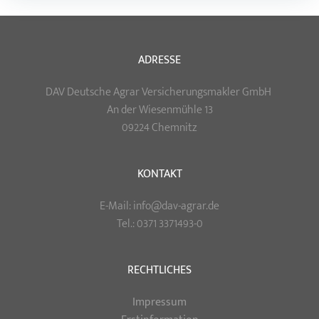
navigation
navigation
ADRESSE
DAV Deutsche Agrar Versicherungsmakler GmbH
An der Wiesenmühle 13
09224 Chemnitz
KONTAKT
E-Mail: info@dav-agrar.de
Tel.: 0371 3371493-0
RECHTLICHES
Impressum