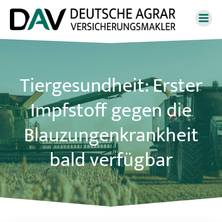
Zum
Inhalt
springen
Tiergesundheit: Erster
Impfstoff gegen die
Blauzungenkrankheit
bald verfügbar