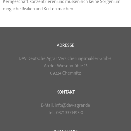
Kerngeschäft konzentrieren und müssen sich keine Sorgen um
mögliche Risiken und Kosten machen.
ADRESSE
DAV Deutsche Agrar Versicherungsmakler GmbH
An der Wiesenmühle 13
09224 Chemnitz
KONTAKT
E-Mail: info@dav-agrar.de
Tel.: 0371 3371493-0