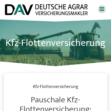
Zum
Inhalt
springen
Kfz-Flottenversicherung
Kfz-Flottenversicherung
Pauschale Kfz-
Flottenversicherung: