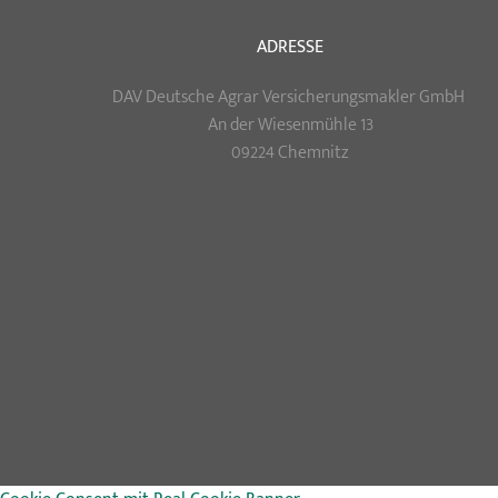
ADRESSE
DAV Deutsche Agrar Versicherungsmakler GmbH
An der Wiesenmühle 13
09224 Chemnitz