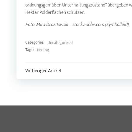
ordnungsgemäßen Unterhaltungszustand” übergeben werd
Hektar Polderflächen schützen.
Foto: Mira Drozdowski – stock.adobe.com (Symbolbild)
Categories:
Uncategorized
Tags:
No Tag
Post
Vorheriger Artikel
navigation