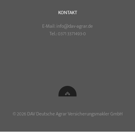
KONTAKT
E-Mail: info@dav-agrar.de
Tel.: 0371 3371493-0
© 2026 DAV Deutsche Agrar Versicherungsmakler GmbH