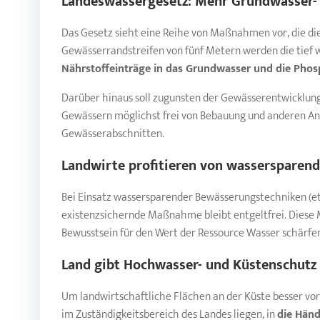
Landeswassergesetz: Mehr Grundwasser-
Das Gesetz sieht eine Reihe von Maßnahmen vor, die di
Gewässerrandstreifen von fünf Metern werden die tief 
Nährstoffeinträge in das Grundwasser und die Phosp
Darüber hinaus soll zugunsten der Gewässerentwicklun
Gewässern möglichst frei von Bebauung und anderen Anl
Gewässerabschnitten.
Landwirte profitieren von wassersparen
Bei Einsatz wassersparender Bewässerungstechniken (e
existenzsichernde Maßnahme bleibt entgeltfrei. Diese M
Bewusstsein für den Wert der Ressource Wasser schärfe
Land gibt Hochwasser- und Küstenschutz
Um landwirtschaftliche Flächen an der Küste besser vo
im Zuständigkeitsbereich des Landes liegen, in
die Hän