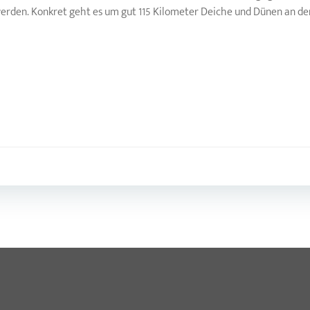
en. Konkret geht es um gut 115 Kilometer Deiche und Dünen an der 
Post
navigation