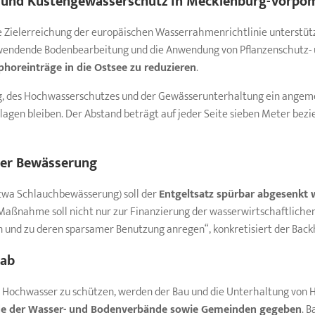
 und Küstengewässerschutz in
Mecklenburg-Vorpo
e Zielerreichung der europäischen Wasserrahmenrichtlinie unterstü
wendende Bodenbearbeitung und die Anwendung von Pflanzenschutz- un
horeinträge in die Ostsee zu reduzieren
.
g, des Hochwasserschutzes und der Gewässerunterhaltung ein angeme
agen bleiben. Der Abstand beträgt auf jeder Seite sieben Meter bez
der Bewässerung
twa Schlauchbewässerung) soll der
Entgeltsatz spürbar abgesenkt
aßnahme soll nicht nur zur Finanzierung der wasserwirtschaftlichen A
n und zu deren sparsamer Benutzung anregen“, konkretisiert der Back
 ab
r Hochwasser zu schützen, werden der Bau und die Unterhaltung von 
de der Wasser- und Bodenverbände sowie Gemeinden gegeben
. 