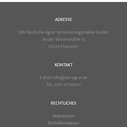
ADRESSE
DAV Deutsche Agrar Versicherungsmakler GmbH
An der Wiesenmühle 13
09224 Chemnitz
KONTAKT
E-Mail: info@dav-agrar.de
Tel.: 0371 3371493-0
RECHTLICHES
Impressum
Erstinformation