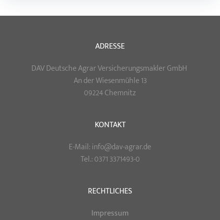
ADRESSE
DAV Deutsche Agrar Versicherungsmakler GmbH
An der Wiesenmühle 13
09224 Chemnitz
KONTAKT
E-Mail: info@dav-agrar.de
Tel.: 0371 3371493-0
RECHTLICHES
Impressum