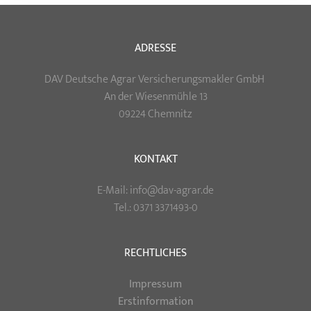
ADRESSE
DAV Deutsche Agrar Versicherungsmakler GmbH
An der Wiesenmühle 13
09224 Chemnitz
KONTAKT
E-Mail: info@dav-agrar.de
Tel.: 0371 3371493-0
RECHTLICHES
Impressum
Erstinformation