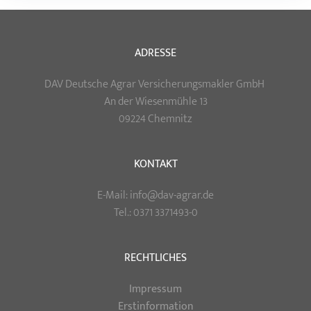
ADRESSE
DAV Deutsche Agrar Versicherungsmakler GmbH
An der Wiesenmühle 13
09224 Chemnitz
KONTAKT
E-Mail: info@dav-agrar.de
Tel.: 0371 3371493-0
RECHTLICHES
Impressum
Erstinformation