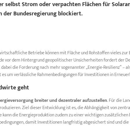
 selbst Strom oder verpachten Flächen für Solara
 der Bundesregierung blockiert.
twirtschaftliche Betriebe können mit Fläche und Rohstoffen vieles zu
ade vor dem Hintergrund geopolitischer Unsicherheiten fordert der D
 dabei die Forderung nach mehr sogenannter „Energie-Resilienz“ – al
t es um verlässliche Rahmenbedingungen für Investitionen in Erneue
dwirte
geht
ergieversorgung breiter und dezentraler aufzustellen
. Für die La
duzieren. Ziel dieser Entwicklung ist es, die Abhängigkeit von zentr
ebe kann die Energieproduktion zudem zu einer wichtigen zusätzliche
edingungen, damit Investitionen langfristig abgesichert sind und die 