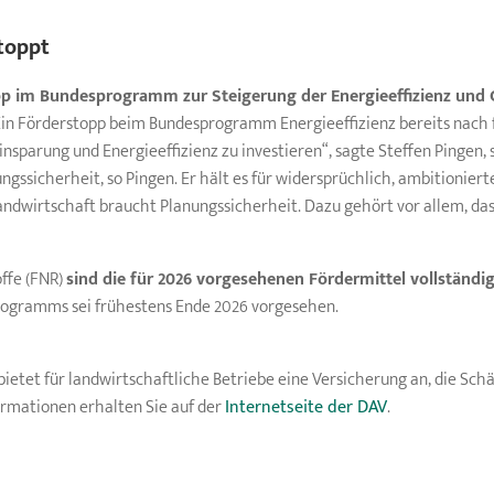
toppt
pp im Bundesprogramm zur Steigerung der Energieeffizienz und 
in Förderstopp beim Bundesprogramm Energieeffizienz bereits nach f
Einsparung und Energieeffizienz zu investieren“, sagte Steffen Pingen,
ungssicherheit, so Pingen. Er hält es für widersprüchlich, ambitionier
andwirtschaft braucht Planungssicherheit. Dazu gehört vor allem, das
ffe (FNR)
sind die für 2026 vorgesehenen Fördermittel vollständi
rogramms sei frühestens Ende 2026 vorgesehen.
tet für landwirtschaftliche Betriebe eine Versicherung an, die Sch
rmationen erhalten Sie auf der
Internetseite der DAV
.