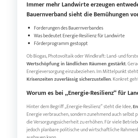
Immer mehr Landwirte erzeugen entweder
Bauernverband sieht die Bemühungen von
Forderungen des Bauernverbandes
Was bedeutet Energie-Resilienz für Landwirte
Förderprogramm gestoppt
Ob Biogas, Photovoltaik oder Windkraft: Land- und fors
Wertschöpfung in ländlichen Räumen gestärkt
. Ger
Energieversorgung einzubeziehen. Im Mittelpunkt steht
Krisenzeiten zuverlässig sicherzustellen
. Konkret geh
Worum es bei „Energie-Resilienz“ für
Lan
Hinter dem Begriff „Energie-Resilienz“ steht die Idee,
En
Energie verbrauchen, sondern zunehmend auch selbst pro
die Versorgungssicherheit zu erhöhen. Für viele Betri
jedoch planbare politische und wirtschaftliche Rahmenb
ausbauen kann.