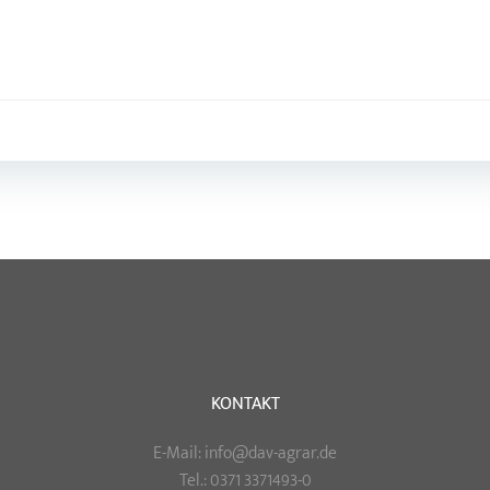
Post
navigation
KONTAKT
E-Mail: info@dav-agrar.de
Tel.: 0371 3371493-0