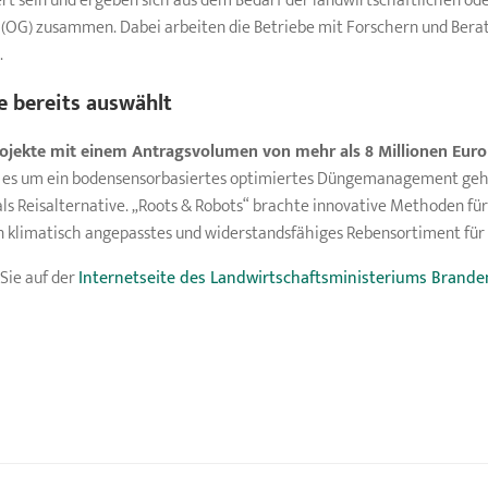
t sein und ergeben sich aus dem Bedarf der landwirtschaftlichen oder
 (OG) zusammen. Dabei arbeiten die Betriebe mit Forschern und Bera
.
e bereits auswählt
Projekte mit einem Antragsvolumen von mehr als 8 Millionen Eur
em es um ein bodensensorbasiertes optimiertes Düngemanagement geht
s Reisalternative. „Roots & Robots“ brachte innovative Methoden für
 ein klimatisch angepasstes und widerstandsfähiges Rebensortiment fü
Sie auf der
Internetseite des Landwirtschaftsministeriums Brand