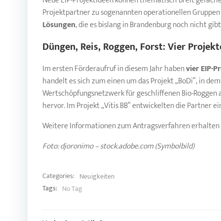
Neue EIP-Projektideen können thematisch breit gefächer
Projektpartner zu sogenannten operationellen Gruppen
Lösungen
, die es bislang in Brandenburg noch nicht gibt
Düngen, Reis, Roggen, Forst: Vier Projekt
Im ersten Förderaufruf in diesem Jahr haben
vier EIP-
handelt es sich zum einen um das Projekt „BoDi“, in d
Wertschöpfungsnetzwerk für geschliffenen Bio-Roggen al
hervor. Im Projekt „Vitis BB“ entwickelten die Partner
Weitere Informationen zum Antragsverfahren erhalten 
Foto: djoronimo – stock.adobe.com (Symbolbild)
Categories:
Neuigkeiten
Tags:
No Tag