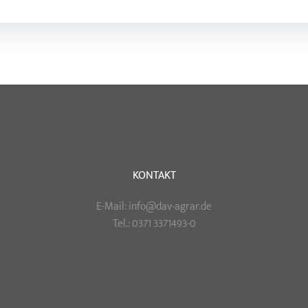
Post
navigation
KONTAKT
E-Mail: info@dav-agrar.de
Tel.: 0371 3371493-0