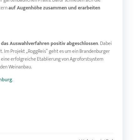
 gartenbaulichen Praxis. Dafür schließen sich die
tern
auf Augenhöhe zusammen und erarbeiten
o das Auswahlverfahren positiv abgeschlossen
. Dabei
. Im Projekt „RoggReis“ geht es um ein Brandenburger
 eine erfolgreiche Etablierung von Agroforstsystem
r den Weinanbau.
enburg
.