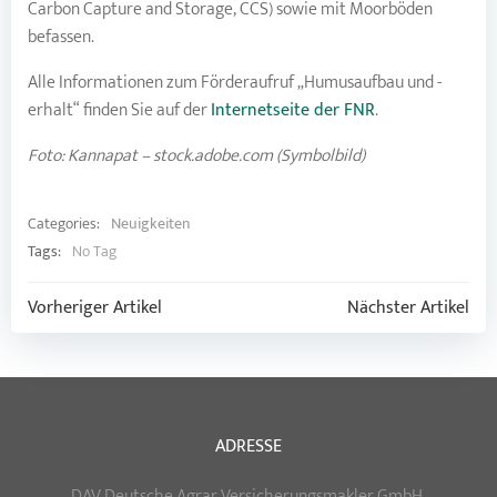
Carbon Capture and Storage, CCS) sowie mit Moorböden
befassen.
Alle Informationen zum Förderaufruf „Humusaufbau und -
erhalt“ finden Sie auf der
Internetseite der FNR
.
Foto: Kannapat – stock.adobe.com (Symbolbild)
Categories:
Neuigkeiten
Tags:
No Tag
Post
Post
Vorheriger Artikel
Nächster Artikel
navigation
navigation
ADRESSE
DAV Deutsche Agrar Versicherungsmakler GmbH