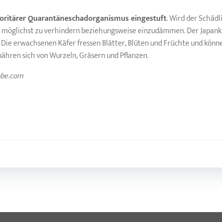
ioritärer Quarantäneschadorganismus eingestuft
. Wird der Schä
EU möglichst zu verhindern beziehungsweise einzudämmen. Der Japank
 Die erwachsenen Käfer fressen Blätter, Blüten und Früchte und kön
nähren sich von Wurzeln, Gräsern und Pflanzen.
dobe.com
Post
navigation