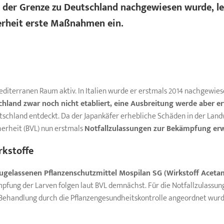
 der Grenze zu Deutschland nachgewiesen wurde, le
erheit erste Maßnahmen ein.
editerranen Raum aktiv. In Italien wurde er erstmals 2014 nachgewi
chland zwar noch nicht etabliert, eine Ausbreitung werde aber e
tschland entdeckt. Da der Japankäfer erhebliche Schäden in der Land
erheit (BVL) nun erstmals
Notfallzulassungen zur
Bekämpfung
erw
rkstoffe
zugelassenen
Pflanzenschutzmittel
Mospilan SG (Wirkstoff Acetam
pfung der Larven folgen laut BVL demnächst. Für die Notfallzulassung
e Behandlung durch die Pflanzengesundheitskontrolle angeordnet wurd