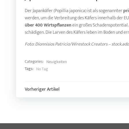
Der Japankäfer (Popillia japonica) ist als sogenannter
pr
werden, um die Verbreitung des Käfers innerhalb der 
über 400 Wirtspflanzen
ein großes Schadenspotential.
schädigen. Die Larven des Käfers leben im Boden und er
Foto: Dionnisios Patricio/Wirestock Creators – stock.a
Categories:
Neuigkeiten
Tags:
No Tag
Post
Vorheriger Artikel
navigation