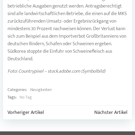
betriebliche Ausgaben genutzt werden. Antragsberechtigt
sind alle landwirtschaftlichen Betriebe, die einen auf die MKS
zurückzuführenden Umsatz- oder Ergebnisrückgang von
mindestens 30 Prozent nachweisen können. Der Verlust kann
sich zum Beispiel aus dem Importverbot Großbritanniens von
deutschen Rindern, Schafen oder Schweinen ergeben.
Südkorea stoppte die Einfuhr von Schweinefleisch aus
Deutschland.
Foto: Countrypixel – stock.adobe.com (Symbolbild)
Categories:
Neuigkeiten
Tags:
No Tag
Post
Post
Vorheriger Artikel
Nächster Artikel
navigation
navigation