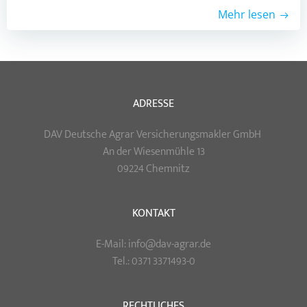
Mehr lesen
ADRESSE
DAV Deutsche Agrar Versicherungsmakler GmbH
An der Wiesenmühle 13
09224 Chemnitz
KONTAKT
E-Mail: info@dav-agrar.de
Tel.: 0371 3371493-0
RECHTLICHES