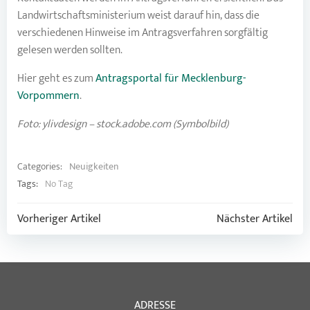
Landwirtschaftsministerium weist darauf hin, dass die
verschiedenen Hinweise im Antragsverfahren sorgfältig
gelesen werden sollten.
Hier geht es zum
Antragsportal für Mecklenburg-
Vorpommern
.
Foto: ylivdesign – stock.adobe.com (Symbolbild)
Categories:
Neuigkeiten
Tags:
No Tag
Post
Post
Vorheriger Artikel
Nächster Artikel
navigation
navigation
ADRESSE