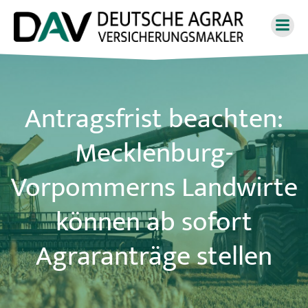
Zum
Inhalt
springen
Antragsfrist beachten:
Mecklenburg-
Vorpommerns Landwirte
können ab sofort
Agraranträge stellen