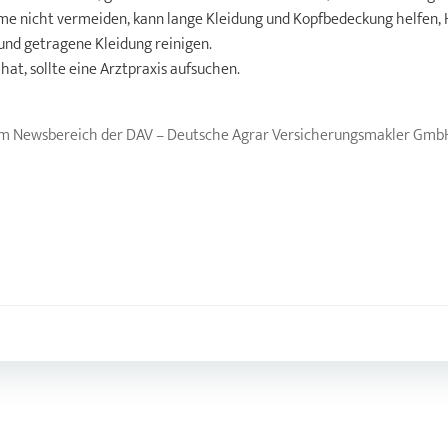
äume nicht vermeiden, kann lange Kleidung und Kopfbedeckung helfen, 
nd getragene Kleidung reinigen.
t, sollte eine Arztpraxis aufsuchen.
e im Newsbereich der DAV – Deutsche Agrar Versicherungsmakler Gmb
Post
navigation