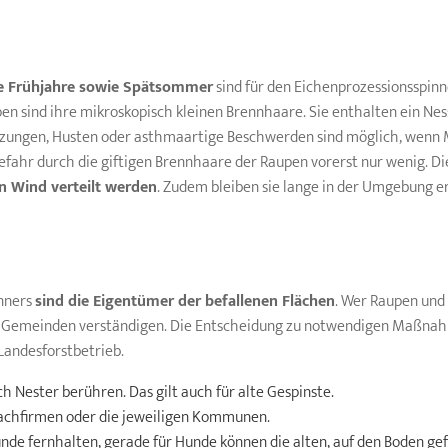
e Frühjahre sowie Spätsommer
sind für den Eichenprozessionsspinne
n sind ihre mikroskopisch kleinen Brennhaare. Sie enthalten ein Nes
izungen, Husten oder asthmaartige Beschwerden sind möglich, wenn 
efahr durch die giftigen Brennhaare der Raupen vorerst nur wenig. D
n Wind verteilt werden
. Zudem bleiben sie lange in der Umgebung 
inners
sind die Eigentümer der befallenen Flächen
. Wer Raupen und 
emeinden verständigen. Die Entscheidung zu notwendigen Maßnahmen 
andesforstbetrieb.
 Nester berühren. Das gilt auch für alte Gespinste.
 Fachfirmen oder die jeweiligen Kommunen.
de fernhalten, gerade für Hunde können die alten, auf den Boden gefa