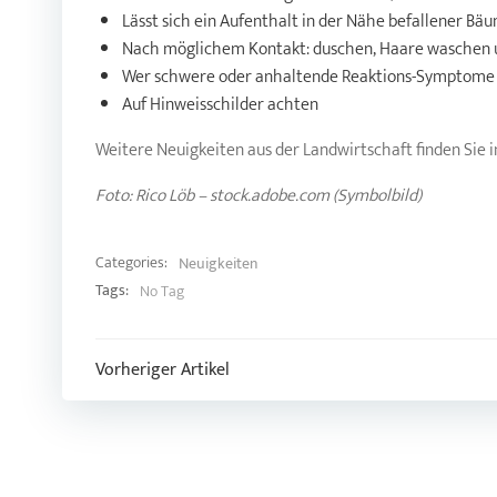
Lässt sich ein Aufenthalt in der Nähe befallener B
Nach möglichem Kontakt: duschen, Haare waschen u
Wer schwere oder anhaltende Reaktions-Symptome ha
Auf Hinweisschilder achten
Weitere Neuigkeiten aus der Landwirtschaft finden Si
Foto: Rico Löb – stock.adobe.com (Symbolbild)
Categories:
Neuigkeiten
Tags:
No Tag
Post
Vorheriger Artikel
navigation