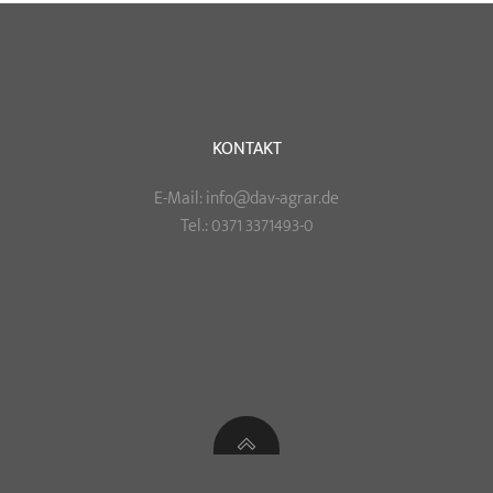
KONTAKT
E-Mail: info@dav-agrar.de
Tel.: 0371 3371493-0