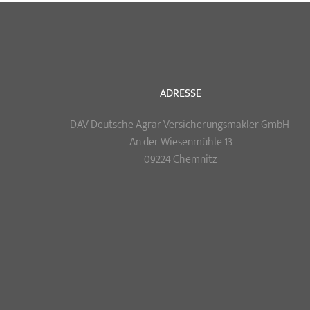
ADRESSE
DAV Deutsche Agrar Versicherungsmakler GmbH
An der Wiesenmühle 13
09224 Chemnitz