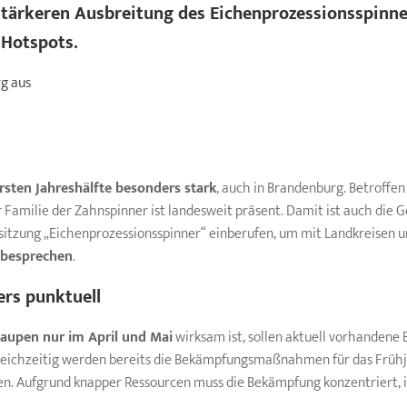
stärkeren Ausbreitung des
Eichenprozessionsspinne
 Hotspots.
rg aus
ersten Jahreshälfte besonders stark
, auch in Brandenburg. Betroffe
r Familie der Zahnspinner ist landesweit präsent. Damit ist auch di
sitzung „Eichenprozessionsspinner“ einberufen, um mit Landkreisen
besprechen
.
ers
punktuell
aupen
nur im April und Mai
wirksam ist, sollen aktuell vorhandene 
ichzeitig werden bereits die Bekämpfungsmaßnahmen für das Frühjahr
en. Aufgrund knapper Ressourcen muss die Bekämpfung konzentriert, 