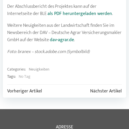
Der Abschlussbericht des Projektes kann auf der
Internetseite der BLE
als PDF heruntergeladen werden
.
Weitere Neuigkeiten aus der Landwirtschaft finden Sie im
Newsbereich der DAV – Deutsche Agrar Versicherungsmakler
GmbH auf der Website
dav-agrar.de
.
Foto: branex – stock.adobe.com (Symbolbild)
Categories:
Neuigkeiten
Tags:
No Tag
Post
Post
Vorheriger Artikel
Nächster Artikel
navigation
navigation
ADRESSE