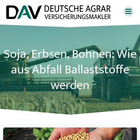
Zum
Inhalt
springen
Soja, Erbsen, Bohnen: Wie
aus Abfall Ballaststoffe
werden