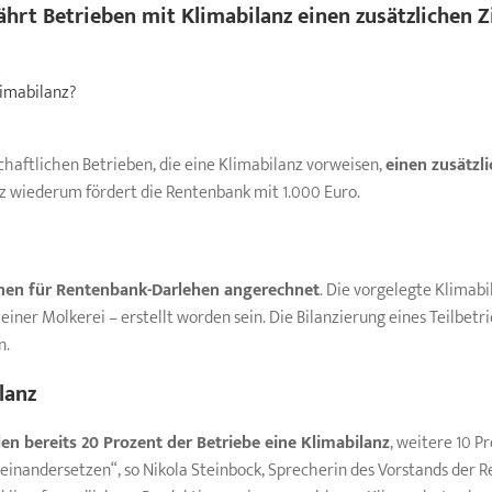
hrt Betrieben mit Klimabilanz einen zusätzlichen 
limabilanz?
haftlichen Betrieben, die eine Klimabilanz vorweisen,
einen zusätzl
nz wiederum fördert die Rentenbank mit 1.000 Euro.
nen für Rentenbank-
Darlehen
angerechnet
. Die vorgelegte Klimabi
er Molkerei – erstellt worden sein. Die Bilanzierung eines Teilbetrie
n.
lanz
len bereits 20 Prozent der
Betriebe
eine Klimabilanz
, weitere 10 P
inandersetzen“, so Nikola Steinbock, Sprecherin des Vorstands der R