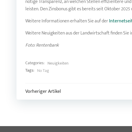
nötige Transparenz, an welchen Stellen effizientere un
leisten. Den Zinsbonus gibt es bereits seit Oktober 2025 
Weitere Informationen erhalten Sie auf der
Internetse
Weitere Neuigkeiten aus der Landwirtschaft finden Si
Foto: Rentenbank
Categories:
Neuigkeiten
Tags:
No Tag
Post
Vorheriger Artikel
navigation