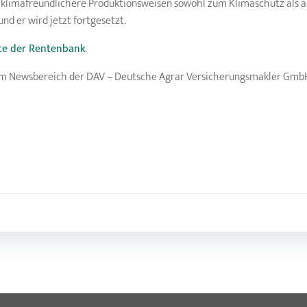
d klimafreundlichere Produktionsweisen sowohl zum Klimaschutz als a
und er wird jetzt fortgesetzt.
ite der Rentenbank
.
e im Newsbereich der DAV – Deutsche Agrar Versicherungsmakler Gmb
Post
navigation