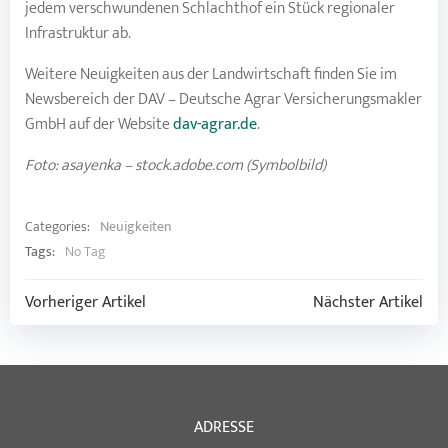
jedem verschwundenen Schlachthof ein Stück regionaler
Infrastruktur ab.
Weitere Neuigkeiten aus der Landwirtschaft finden Sie im
Newsbereich der DAV – Deutsche Agrar Versicherungsmakler
GmbH auf der Website
dav-agrar.de
.
Foto: asayenka – stock.adobe.com (Symbolbild)
Categories:
Neuigkeiten
Tags:
No Tag
Post
Post
Vorheriger Artikel
Nächster Artikel
navigation
navigation
ADRESSE