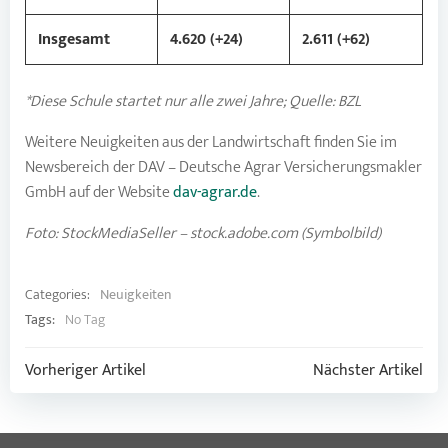
Insgesamt
4.620 (+24)
2.611 (+62)
*Diese Schule startet nur alle zwei Jahre; Quelle: BZL
Weitere Neuigkeiten aus der Landwirtschaft finden Sie im
Newsbereich der DAV – Deutsche Agrar Versicherungsmakler
GmbH auf der Website
dav-agrar.de
.
Foto: StockMediaSeller – stock.adobe.com (Symbolbild)
Categories:
Neuigkeiten
Tags:
No Tag
Post
Post
Vorheriger Artikel
Nächster Artikel
navigation
navigation