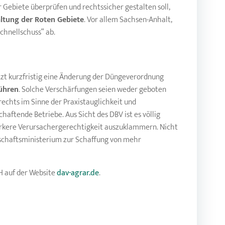
 Gebiete überprüfen und rechtssicher gestalten soll,
altung der Roten Gebiete
. Vor allem Sachsen-Anhalt,
chnellschuss“ ab.
zt kurzfristig eine Änderung der Düngeverordnung
ühren
. Solche Verschärfungen seien weder geboten
echts im Sinne der Praxistauglichkeit und
ftende Betriebe. Aus Sicht des DBV ist es völlig
 stärkere Verursachergerechtigkeit auszuklammern. Nicht
schaftsministerium zur Schaffung von mehr
H auf der Website
dav-agrar.de
.