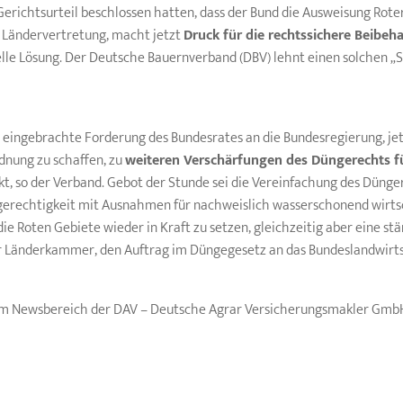
richtsurteil beschlossen hatten, dass der Bund die Ausweisung Roter
e Ländervertretung, macht jetzt
Druck für die rechtssichere Beibeh
lle Lösung. Der Deutsche Bauernverband (DBV) lehnt einen solchen „S
eingebrachte Forderung des Bundesrates an die Bundesregierung, jet
nung zu schaffen, zu
weiteren Verschärfungen des
Düngerechts
f
, so der Verband. Gebot der Stunde sei die Vereinfachung des Dünger
erechtigkeit mit Ausnahmen für nachweislich wasserschonend wirtscha
 die Roten Gebiete wieder in Kraft zu setzen, gleichzeitig aber eine
der Länderkammer, den Auftrag im Düngegesetz an das Bundeslandwirt
e im Newsbereich der DAV – Deutsche Agrar Versicherungsmakler Gmb