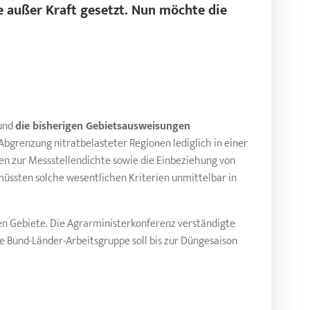
e außer Kraft gesetzt. Nun möchte die
 und
die bisherigen Gebietsausweisungen
Abgrenzung nitratbelasteter Regionen lediglich in einer
en zur Messstellendichte sowie die Einbeziehung von
 müssten solche wesentlichen Kriterien unmittelbar in
oten Gebiete. Die Agrarministerkonferenz verständigte
ne Bund-Länder-Arbeitsgruppe soll bis zur Düngesaison