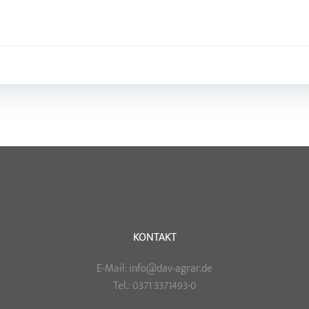
Post
navigation
KONTAKT
E-Mail: info@dav-agrar.de
Tel.: 0371 3371493-0