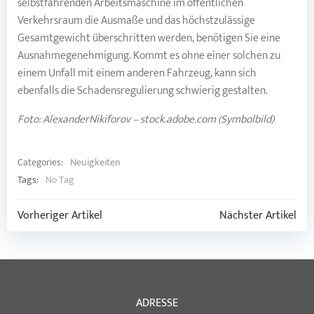
selbstfahrenden Arbeitsmaschine im öffentlichen
Verkehrsraum die Ausmaße und das höchstzulässige
Gesamtgewicht überschritten werden, benötigen Sie eine
Ausnahmegenehmigung. Kommt es ohne einer solchen zu
einem Unfall mit einem anderen Fahrzeug, kann sich
ebenfalls die Schadensregulierung schwierig gestalten.
Foto: AlexanderNikiforov – stock.adobe.com (Symbolbild)
Categories:
Neuigkeiten
Tags:
No Tag
Post
Post
Vorheriger Artikel
Nächster Artikel
navigation
navigation
ADRESSE