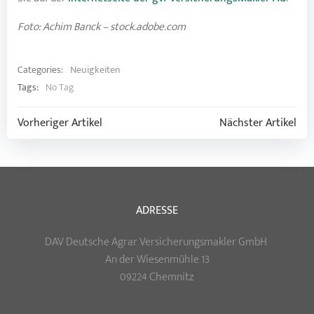
Foto: Achim Banck – stock.adobe.com
Categories:
Neuigkeiten
Tags:
No Tag
Post
Post
Vorheriger Artikel
Nächster Artikel
navigation
navigation
ADRESSE
DAV Deutsche Agrar Versicherungsmakler GmbH
An der Wiesenmühle 13
09224 Chemnitz