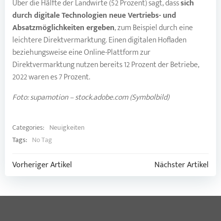
Über die Hälfte der Landwirte (52 Prozent) sagt, dass
sich
durch digitale Technologien neue Vertriebs- und
Absatzmöglichkeiten ergeben
, zum Beispiel durch eine
leichtere Direktvermarktung. Einen digitalen Hofladen
beziehungsweise eine Online-Plattform zur
Direktvermarktung nutzen bereits 12 Prozent der Betriebe,
2022 waren es 7 Prozent.
Foto: supamotion – stock.adobe.com (Symbolbild)
Categories:
Neuigkeiten
Tags:
No Tag
Post
Post
Vorheriger Artikel
Nächster Artikel
navigation
navigation