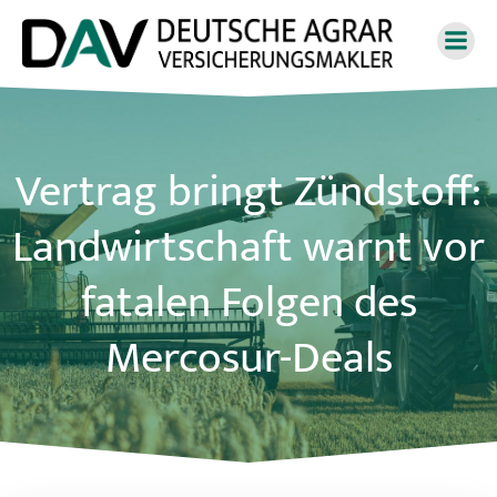
Zum
Inhalt
springen
Vertrag bringt Zündstoff:
Landwirtschaft warnt vor
fatalen Folgen des
Mercosur-Deals