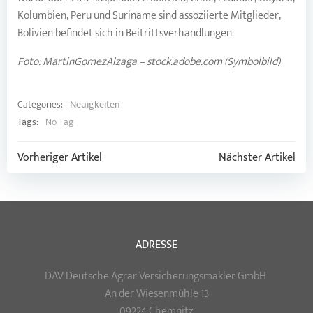
Kolumbien, Peru und Suriname sind assoziierte Mitglieder,
Bolivien befindet sich in Beitrittsverhandlungen.
Foto: MartinGomezAlzaga – stock.adobe.com (Symbolbild)
Categories:
Neuigkeiten
Tags:
No Tag
Post
Post
Vorheriger Artikel
Nächster Artikel
navigation
navigation
ADRESSE
DAV Deutsche Agrar Versicherungsmakler GmbH
An der Wiesenmühle 13
09224 Chemnitz