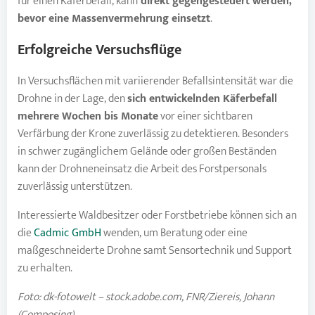
für einen Käferbefall, kann
direkt gegengesteuert werden,
bevor eine Massenvermehrung einsetzt
.
Erfolgreiche Versuchsflüge
In Versuchsflächen mit variierender Befallsintensität war die
Drohne in der Lage, den
sich entwickelnden Käferbefall
mehrere Wochen bis Monate
vor einer sichtbaren
Verfärbung der Krone zuverlässig zu detektieren. Besonders
in schwer zugänglichem Gelände oder großen Beständen
kann der Drohneneinsatz die Arbeit des Forstpersonals
zuverlässig unterstützen.
Interessierte Waldbesitzer oder Forstbetriebe können sich an
die
Cadmic GmbH
wenden, um Beratung oder eine
maßgeschneiderte Drohne samt Sensortechnik und Support
zu erhalten.
Foto: dk-fotowelt – stock.adobe.com, FNR/Ziereis, Johann
(Composing)