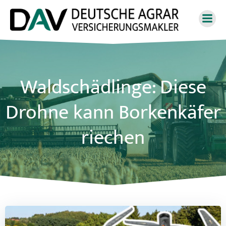
Zum
Inhalt
springen
Waldschädlinge: Diese
Drohne kann Borkenkäfer
riechen