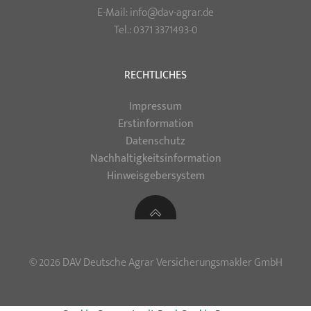
E-Mail: info@dav-agrar.de
Tel.: 0371 3371493-0
RECHTLICHES
Impressum
Erstinformation
Datenschutz
Nachhaltigkeitsinformation
Hinweisgebersystem
© 2026 DAV Deutsche Agrar Versicherungsmakler GmbH