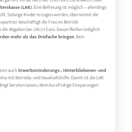
ndergarten. Ob sie nach der Elternzeit zurückkehrt oder
lterskasse (LAK)
. Eine Befreiung ist möglich – allerdings
tellt. Solange Kinder erzogen werden, übernimmt die
Ehepartner beschäftigt die Frau im Betrieb
 die Abgaben bei 236,53 Euro. Davon fließen lediglich
ürden mehr als das Dreifache bringen
. Rein
hören auch
Erwerbsminderungs-, Hinterbliebenen- und
ha mit Betriebs- und Haushaltshilfe. Damit ist die LAK
dingt beraten lassen, denn kurzfristige Einsparungen