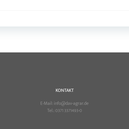
Post
navigation
KONTAKT
E-Mail: info@dav-agrar.de
Tel.: 0371 3371493-0