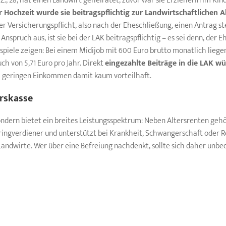
Z., 28, hat einen Landwirt geheiratet, zuvor war sie Erzieherin im Ki
r Hochzeit wurde sie beitragspflichtig zur Landwirtschaftlichen A
er Versicherungspflicht, also nach der Eheschließung, einen Antrag s
nspruch aus, ist sie bei der LAK beitragspflichtig – es sei denn, der 
spiele zeigen: Bei einem Midijob mit 600 Euro brutto monatlich liegen
ch von 5,71 Euro pro Jahr. Direkt
eingezahlte Beiträge in die LAK w
em geringen Einkommen damit kaum vorteilhaft.
erskasse
 sondern bietet ein breites Leistungsspektrum: Neben Altersrenten ge
ringverdiener und unterstützt bei Krankheit, Schwangerschaft oder Re
Landwirte. Wer über eine Befreiung nachdenkt, sollte sich daher unbe