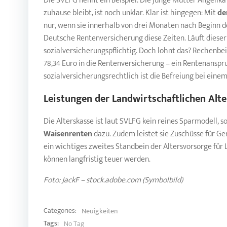
Die SVLFG nennt ein Beispiel: Die junge Mutter Angelika 
zuhause bleibt, ist noch unklar. Klar ist hingegen: Mit
de
nur, wenn sie innerhalb von drei Monaten nach Beginn d
Deutsche Rentenversicherung diese Zeiten. Läuft dieser A
sozialversicherungspflichtig. Doch lohnt das? Rechenbei
78,34 Euro in die Rentenversicherung – ein Rentenanspru
sozialversicherungsrechtlich ist die Befreiung bei ein
Leistungen der Landwirtschaftlichen Alt
Die Alterskasse ist laut SVLFG kein reines Sparmodell,
Waisenrenten
dazu. Zudem leistet sie Zuschüsse für Ge
ein wichtiges zweites Standbein der Altersvorsorge für 
können langfristig teuer werden.
Foto: JackF – stock.adobe.com (Symbolbild)
Categories:
Neuigkeiten
Tags:
No Tag