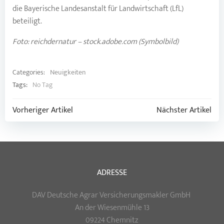
die Bayerische Landesanstalt für Landwirtschaft (LfL)
beteiligt.
Foto: reichdernatur – stock.adobe.com (Symbolbild)
Categories:
Neuigkeiten
Tags:
No Tag
Post
Post
Vorheriger Artikel
Nächster Artikel
navigation
navigation
ADRESSE
DAV Deutsche Agrar Versicherungsmakler GmbH
An der Wiesenmühle 13
09224 Chemnitz