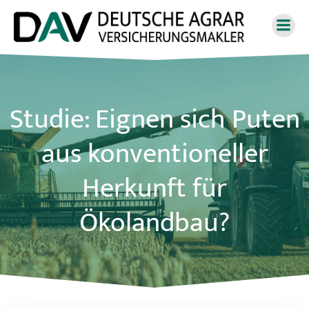
Zum
Inhalt
springen
Studie: Eignen sich Puten
aus konventioneller
Herkunft für
Ökolandbau?